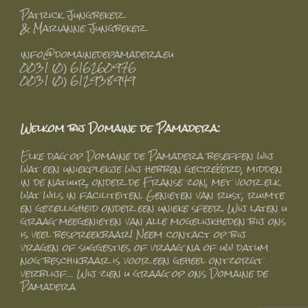
Patrick Jungbeker
& Marianne Jungbeker
info@domainedepamadera.eu
0031 (0) 616260976
0031 (0) 612938949
Welkom bij Domaine de Pamadera:
Elke dag op Domaine de Pamadera beseffen wij
wat een uniekplekje wij hebben gecreëerd, midden
in de natuur, onder de Franse zon, met voor elk
wat wils in faciliteiten. Genieten van rust, ruimte
en gezelligheid onder een unieke sfeer. Wij laten u
graag meegenieten van alle mogelijkheden bij ons
is veel bespreekbaar! Neem contact op bij
vragen of suggesties of vraag na of uw datum
nog beschikbaar is voor een geheel ontzorgt
verblijf… Wij zien u graag op ons Domaine de
Pamadera