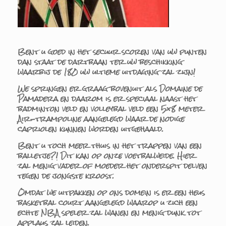
Bent u goed in het secuur scoren van uw punten
dan staat de dartbaan ter uw beschikking
waarbij de 180 uw ultieme uitdaging zal zijn!
We springen er graag bovenuit als Domaine de
Pamadera en daarom is er speciaal naast het
badminton veld en volleybal veld een 5×8 meter
Air-trampoline aangelegd waar de nodige
capriolen kunnen worden uitgehaald.
Bent u toch meer thuis in het trappen van een
balletje?! Dit kan op onze voetbalweide. Hier
zal menig vader of moeder het onderspit delven
tegen de jongste kroost.
Omdat we uitpakken op ons domein is er een heus
basketbal court aangelegd waarop u zich een
echte NBA speler zal wanen en menig dunk tot
applaus zal leiden.