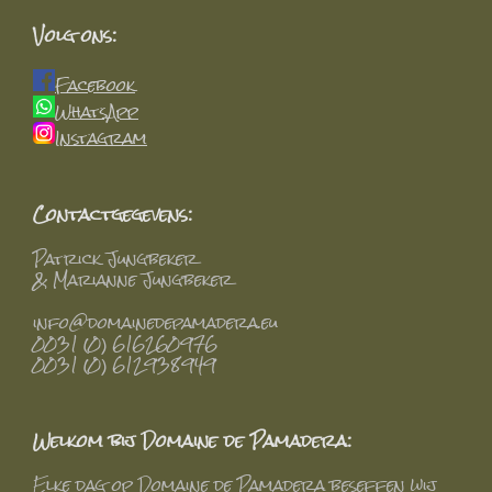
Volg ons:
Facebook
WhatsApp
Instagram
Contactgegevens:
Patrick Jungbeker
& Marianne Jungbeker
info@domainedepamadera.eu
0031 (0) 616260976
0031 (0) 612938949
Welkom bij Domaine de Pamadera:
Elke dag op Domaine de Pamadera beseffen wij