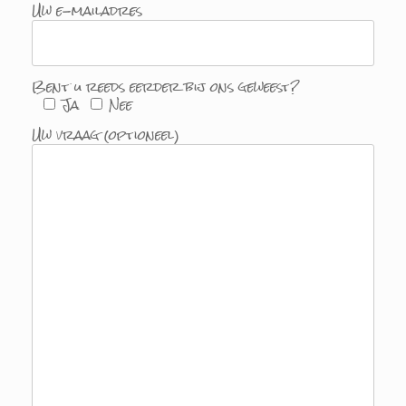
Uw e-mailadres
Bent u reeds eerder bij ons geweest?
Ja
Nee
Uw vraag (optioneel)