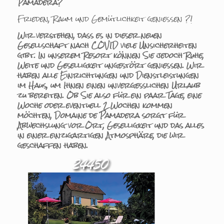
Pamadera?
Frieden, Raum und Gemütlichkeit genießen ?!
Wir verstehen, dass es in dieser neuen
Gesellschaft nach COVID viele Unsicherheiten
gibt. In unserem Resort können Sie jedoch Ruhe,
Weite und Geselligkeit ungestört genießen. Wir
haben alle Einrichtungen und Dienstleistungen
im Haus, um Ihnen einen unvergesslichen Urlaub
zu bereiten. Ob Sie also für ein paar Tage, eine
Woche oder eventuell 2 Wochen kommen
möchten, Domaine de Pamadera sorgt für
Abwechslung vor Ort, Geselligkeit und das alles
in einer einzigartigen Atmosphäre, die wir
geschaffen haben.