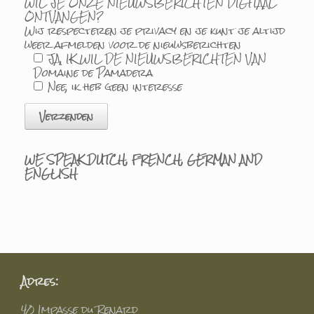
WIL JE ONZE NIEUWSBERICHTEN DIGITAAL
ONTVANGEN?
Wij respecteren je privacy en je kunt je altijd
weer afmelden voor de nieuwsberichten
JA, IK WIL DE NIEUWSBERICHTEN VAN
Domaine de Pamadera
Nee, ik heb geen interesse
WE SPEAK DUTCH, FRENCH, GERMAN AND
ENGLISH
Adres:
40 Impasse du Renard