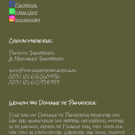
Facebook
WhatsApp
Instagram
Contactgegevens:
Patrick Jungbeker
& Marianne Jungbeker
info@domainedepamadera.eu
0031 (0) 616260976
0031 (0) 612938949
Welkom bij Domaine de Pamadera:
Elke dag op Domaine de Pamadera beseffen wij
wat een uniekplekje wij hebben gecreëerd, midden
in de natuur, onder de Franse zon, met voor elk
wat wils in faciliteiten. Genieten van rust, ruimte