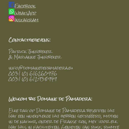
Facebook
WhatsApp
Instagram
Contactgegevens:
Patrick Jungbeker
& Marianne Jungbeker
info@domainedepamadera.eu
0031 (0) 616260976
0031 (0) 612938949
Welkom bij Domaine de Pamadera:
Elke dag op Domaine de Pamadera beseffen wij
wat een uniekplekje wij hebben gecreëerd, midden
in de natuur, onder de Franse zon, met voor elk
wat wils in faciliteiten. Genieten van rust, ruimte