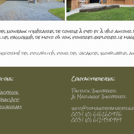
 nouveaux itinéraires de course à pied et à vélo autour 
les passionnés de moto où vous pourrez explorer le magn
 informé des possibilités pour des vacances inoubliables
g ons:
Contactgegevens:
Patrick Jungbeker
acebook
& Marianne Jungbeker
hatsApp
nstagram
info@domaindepamadera.e
0031 (0) 616260976
0031 (0) 612938949