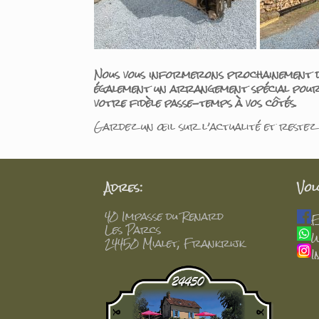
Nous vous informerons prochainement des
également un arrangement spécial pour 
votre fidèle passe-temps à vos côtés.
Gardez un œil sur l’actualité et restez
Adres:
Vol
40 Impasse du Renard
F
Les Parcs
W
24450 Mialet, Frankrijk
I