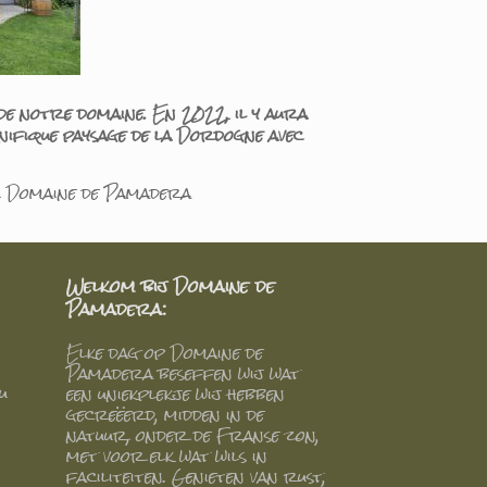
de notre domaine. En 2022, il y aura
ifique paysage de la Dordogne avec
 au Domaine de Pamadera
Welkom bij Domaine de
Pamadera:
Elke dag op Domaine de
Pamadera beseffen wij wat
u
een uniekplekje wij hebben
gecreëerd, midden in de
natuur, onder de Franse zon,
met voor elk wat wils in
faciliteiten. Genieten van rust,