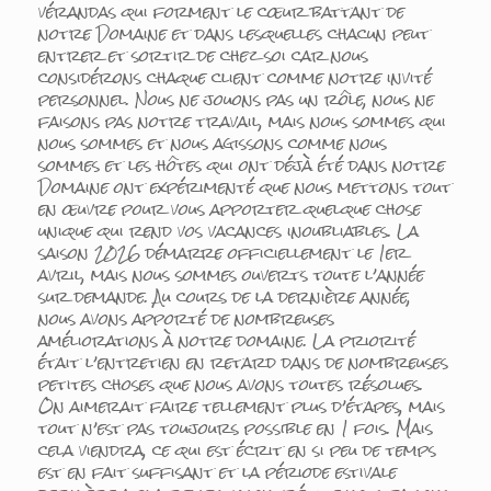
vérandas qui forment le cœur battant de
notre Domaine et dans lesquelles chacun peut
entrer et sortir de chez soi car nous
considérons chaque client comme notre invité
personnel. Nous ne jouons pas un rôle, nous ne
faisons pas notre travail, mais nous sommes qui
nous sommes et nous agissons comme nous
sommes et les hôtes qui ont déjà été dans notre
Domaine ont expérimenté que nous mettons tout
en œuvre pour vous apporter quelque chose
unique qui rend vos vacances inoubliables. La
saison 2026 démarre officiellement le 1er
avril, mais nous sommes ouverts toute l’année
sur demande. Au cours de la dernière année,
nous avons apporté de nombreuses
améliorations à notre domaine. La priorité
était l’entretien en retard dans de nombreuses
petites choses que nous avons toutes résolues.
On aimerait faire tellement plus d’étapes, mais
tout n’est pas toujours possible en 1 fois. Mais
cela viendra, ce qui est écrit en si peu de temps
est en fait suffisant et la période estivale