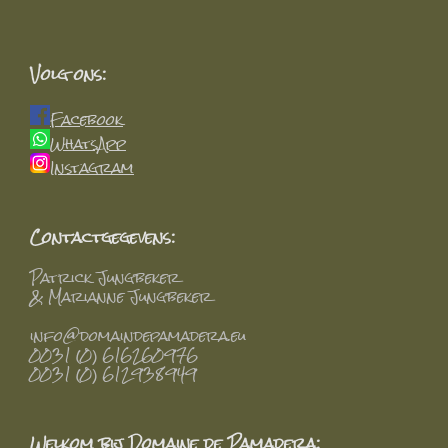
Volg ons:
Facebook
WhatsApp
Instagram
Contactgegevens:
Patrick Jungbeker
& Marianne Jungbeker
info@domaindepamadera.eu
0031 (0) 616260976
0031 (0) 612938949
Welkom bij Domaine de Pamadera: