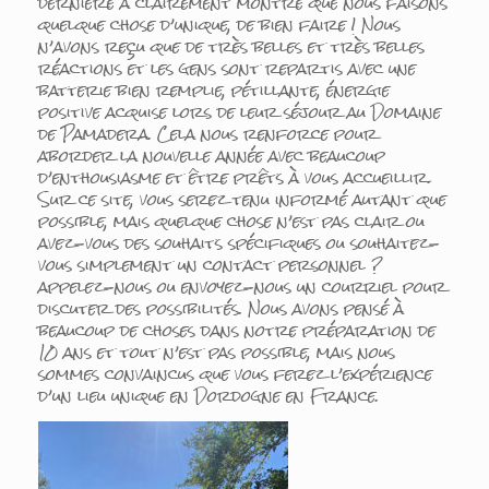
dernière a clairement montré que nous faisons
quelque chose d’unique, de bien faire ! Nous
n’avons reçu que de très belles et très belles
réactions et les gens sont repartis avec une
batterie bien remplie, pétillante, énergie
positive acquise lors de leur séjour au Domaine
de Pamadera. Cela nous renforce pour
aborder la nouvelle année avec beaucoup
d’enthousiasme et être prêts à vous accueillir.
Sur ce site, vous serez tenu informé autant que
possible, mais quelque chose n’est pas clair ou
avez-vous des souhaits spécifiques ou souhaitez-
vous simplement un contact personnel ?
appelez-nous ou envoyez-nous un courriel pour
discuter des possibilités. Nous avons pensé à
beaucoup de choses dans notre préparation de
10 ans et tout n’est pas possible, mais nous
sommes convaincus que vous ferez l’expérience
d’un lieu unique en Dordogne en France.