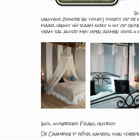
I
sanitair (douche en toilet) direct op de
maar vanuit uw raam kijkt u uit op onze 
team zal altijd met open armen voor u 
Incl. uitgebreid Frans ontbijt
De Chambre d’ hôtes kamers zijn twee