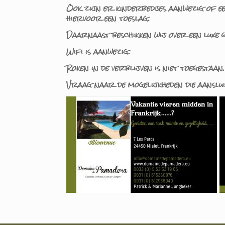
Ook zijn er kinderbedjes aanwezig of e
hiervoor een toeslag.
Daarnaast beschikken wij over een luxe
Wifi is aanwezig.
Roken in de verblijven is niet toegestaan.
Vraag naar de mogelijkheden die aanslui