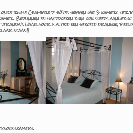
n onze ruime Chambre d’ hôtes hebben wij 3 kamers ter be
 kamer. Bedlinnen en handdoeken zijn ook steeds aanwezig.
veranda’s waar voor u altijd een gekoeld drankje, biertje,
klaar staan!!
persoonskamers.