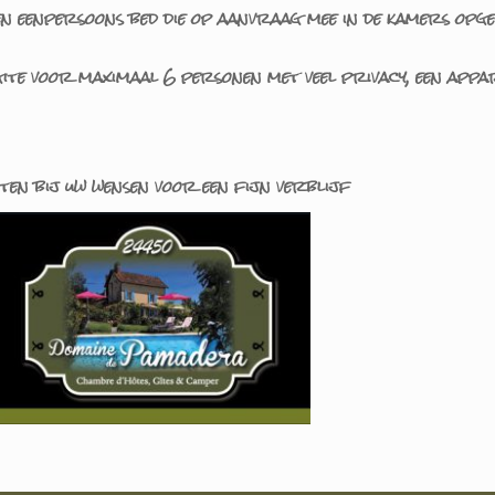
en eenpersoons bed die op aanvraag mee in de kamers opge
 gite voor maximaal 6 personen met veel privacy, een ap
ten bij uw wensen voor een fijn verblijf