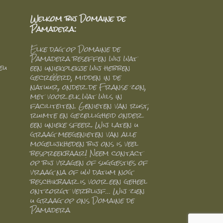
Welkom bij Domaine de
Pamadera:
Elke dag op Domaine de
Pamadera beseffen wij wat
eu
een uniekplekje wij hebben
gecreëerd, midden in de
natuur, onder de Franse zon,
met voor elk wat wils in
faciliteiten. Genieten van rust,
ruimte en gezelligheid onder
een unieke sfeer. Wij laten u
graag meegenieten van alle
mogelijkheden bij ons is veel
bespreekbaar! Neem contact
op bij vragen of suggesties of
vraag na of uw datum nog
beschikbaar is voor een geheel
ontzorgt verblijf… Wij zien
u graag op ons Domaine de
Pamadera