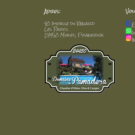
Adres:
Vol
40 Impasse du Renard
F
Les Parcs
W
24450 Mialet, Frankrijk
I