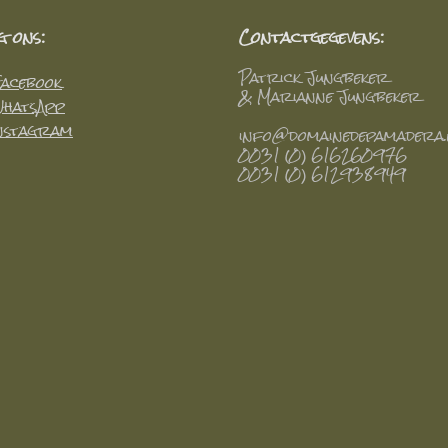
g ons:
Contactgegevens:
Patrick Jungbeker
acebook
& Marianne Jungbeker
hatsApp
nstagram
info@domainedepamadera.
0031 (0) 616260976
0031 (0) 612938949