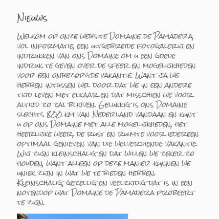
Nieuws
Welkom op onze website Domaine de Pamadera,
vol informatie, een uitgebreide fotogalerij en
indrukken van ons Domaine om u een goede
indruk te geven over de sfeer en mogelijkheden
voor een onbezorgde vakantie. Want ja we
hebben intussen wel door dat we in een andere
tijd leven met elkaar en dat misschien we voor
altijd zo zal blijven. Gelukkig is ons Domaine
slechts 800 km van Nederland vandaan en kunt
u op ons Domaine met alle mogelijkheden, het
heerlijke weer, de rust en ruimte voor iedereen
optimaal genieten van die welverdiende vakantie.
Wij zijn kleinschalig en dat willen we zeker zo
houden, want alleen op deze manier kunnen we
uniek zijn in wat we te bieden hebben.
Kleinschalig, gezellig en veelzijdig dat is in een
notendop wat Domaine de Pamadera probeert
te zijn.