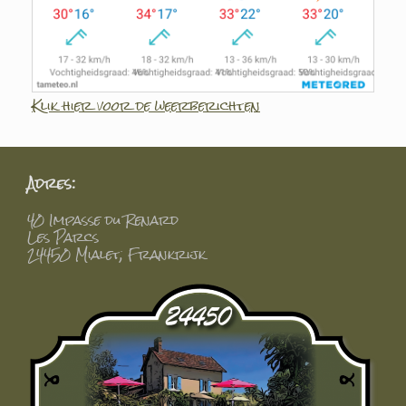
Klik hier voor de weerberichten
Adres:
40 Impasse du Renard
Les Parcs
24450 Mialet, Frankrijk