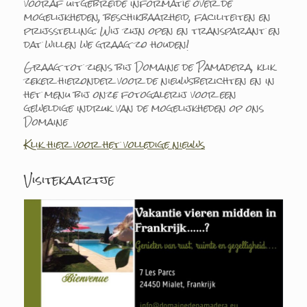
vooraf uitgebreide informatie over de
mogelijkheden, beschikbaarheid, faciliteiten en
prijsstelling. Wij zijn open en transparant en
dat willen we graag zo houden!
Graag tot ziens bij Domaine de Pamadera, klik
zeker hieronder voor de nieuwsberichten en in
het menu bij onze fotogalerij voor een
geweldige indruk van de mogelijkheden op ons
Domaine
Klik hier voor het volledige nieuws
Visitekaartje