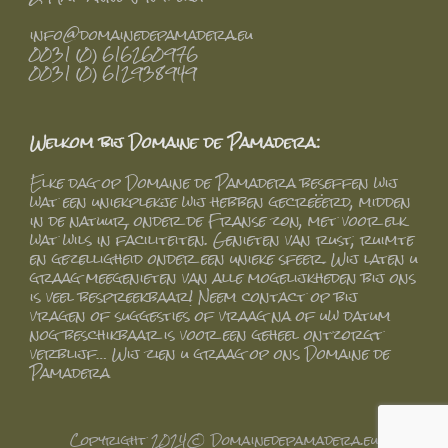
info@domainedepamadera.eu
0031 (0) 616260976
0031 (0) 612938949
Welkom bij Domaine de Pamadera:
Elke dag op Domaine de Pamadera beseffen wij
wat een uniekplekje wij hebben gecreëerd, midden
in de natuur, onder de Franse zon, met voor elk
wat wils in faciliteiten. Genieten van rust, ruimte
en gezelligheid onder een unieke sfeer. Wij laten u
graag meegenieten van alle mogelijkheden bij ons
is veel bespreekbaar! Neem contact op bij
vragen of suggesties of vraag na of uw datum
nog beschikbaar is voor een geheel ontzorgt
verblijf… Wij zien u graag op ons Domaine de
Pamadera
Copyright 2024© Domainedepamadera.eu