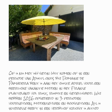
Of u nu met uw gezin wilt komen of in een
periode van Adults only, bij Domaine de
Pamadera bent u aan het juiste adres voor een
heerlijke vakantie midden in het Franse
platteland vol rust, ruimte en gezelligheid. Wij
hebben 2026 opgedeeld in 3 perioden
voorseizoen, middenseizoen en hoogseizoen. Als u
interesse heeft in een verblijf krijgt u altijd