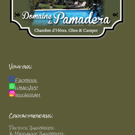
Volg ons:
Facebook
WhatsApp
Instagram
Contactgegevens:
Patrick Jungbeker
& Marianne Jungbeker