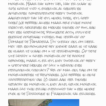
mogelijk. Maar dat komt wel, wat er staat in
zo’n korte tijd is eigenlijk al genoeg en
afgelopen zomerperiode heeft duidelijk
aangetoond dat we iets unieks doen, iets goed
doen! We hebben alleen maar hele fijne mooie
reacties gekregen en mensen gingen op huis aan
met een goedgevulde, bruisende accu, positieve
energie opgedaan tijdens hun verblijf op
Domaine de Pamadera. Dit sterkt ons om weer
met veel enthousiasme het nieuwe jaar in te gaan
en klaar te staan om u te verwelkomen. Op deze
site wordt u zoveel mogelijk op de hoogte
gehouden, maar is er iets niet duidelijk of heeft
u specifieke wensen of wilt u gewoon even
persoonlijk contact? bel of mail ons dan om de
mogelijkheden te bespreken. Wij hebben in onze
voorbereiding van 10 jaar aan veel dingen
gedacht en mogelijk is niet alles gelijk mogelijk
maar wij zijn ervan overtuigd dat u een unieke
plek in de Dordogne in Frankrijk zal ervaren.