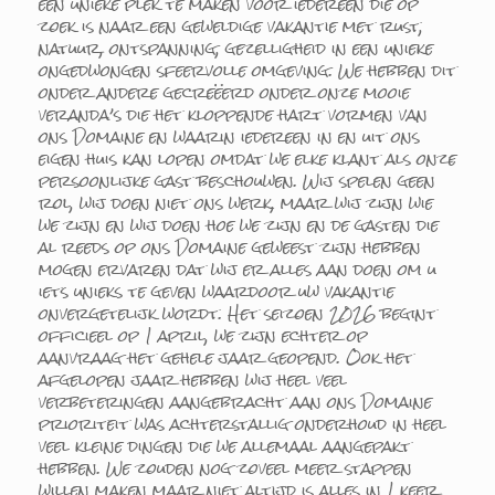
een unieke plek te maken voor iedereen die op
zoek is naar een geweldige vakantie met rust,
natuur, ontspanning, gezelligheid in een unieke
ongedwongen sfeervolle omgeving. We hebben dit
onder andere gecreëerd onder onze mooie
veranda’s die het kloppende hart vormen van
ons Domaine en waarin iedereen in en uit ons
eigen huis kan lopen omdat we elke klant als onze
persoonlijke gast beschouwen. Wij spelen geen
rol, wij doen niet ons werk, maar wij zijn wie
we zijn en wij doen hoe we zijn en de gasten die
al reeds op ons Domaine geweest zijn hebben
mogen ervaren dat wij er alles aan doen om u
iets unieks te geven waardoor uw vakantie
onvergetelijk wordt. Het seizoen 2026 begint
officieel op 1 april, we zijn echter op
aanvraag het gehele jaar geopend. Ook het
afgelopen jaar hebben wij heel veel
verbeteringen aangebracht aan ons Domaine
prioriteit was achterstallig onderhoud in heel
veel kleine dingen die we allemaal aangepakt
hebben. We zouden nog zoveel meer stappen
willen maken maar niet altijd is alles in 1 keer