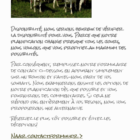
Disponibilité; nous serions heureux de vérifier
la disponibilité pour vous. Parce que notre
planification change presque tous les jours,
nous voulons que vous profitiez au maximum des
possibilités.
Par conséquent, remplissez notre formulaire
de contact ci-dessous en appuyant simplement
sur un bouton et faites-nous part de vos
souhaits. Nous examinerons ensuite les options de
notre planification dès que possible et vous
fournirons des commentaires. Si cela ne
répond pas entièrement à vos besoins, nous vous
proposerons une alternative.
Réservez le plus tôt possible et évitez les
déceptions!
Naar contactformulier >