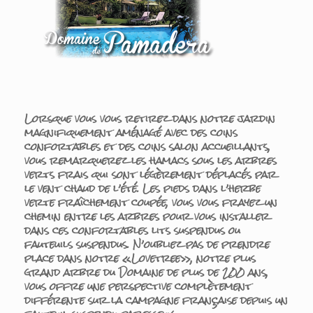
Lorsque vous vous retirez dans notre jardin
magnifiquement aménagé avec des coins
confortables et des coins salon accueillants,
vous remarquerez les hamacs sous les arbres
verts frais qui sont légèrement déplacés par
le vent chaud de l’été. Les pieds dans l’herbe
verte fraîchement coupée, vous vous frayez un
chemin entre les arbres pour vous installer
dans ces confortables lits suspendus ou
fauteuils suspendus. N’oubliez pas de prendre
place dans notre «Lovetree», notre plus
grand arbre du Domaine de plus de 200 ans,
vous offre une perspective complètement
différente sur la campagne française depuis un