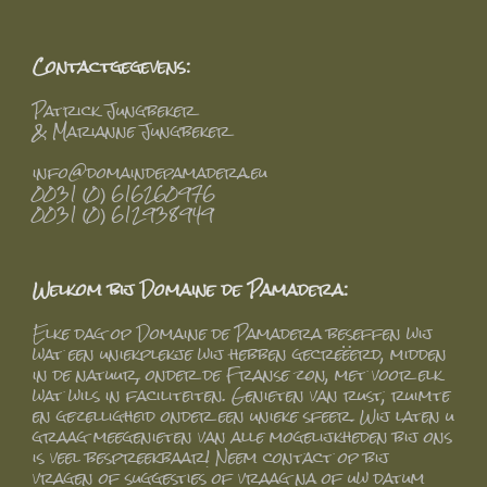
Contactgegevens:
Patrick Jungbeker
& Marianne Jungbeker
info@domaindepamadera.eu
0031 (0) 616260976
0031 (0) 612938949
Welkom bij Domaine de Pamadera:
Elke dag op Domaine de Pamadera beseffen wij
wat een uniekplekje wij hebben gecreëerd, midden
in de natuur, onder de Franse zon, met voor elk
wat wils in faciliteiten. Genieten van rust, ruimte
en gezelligheid onder een unieke sfeer. Wij laten u
graag meegenieten van alle mogelijkheden bij ons
is veel bespreekbaar! Neem contact op bij
vragen of suggesties of vraag na of uw datum