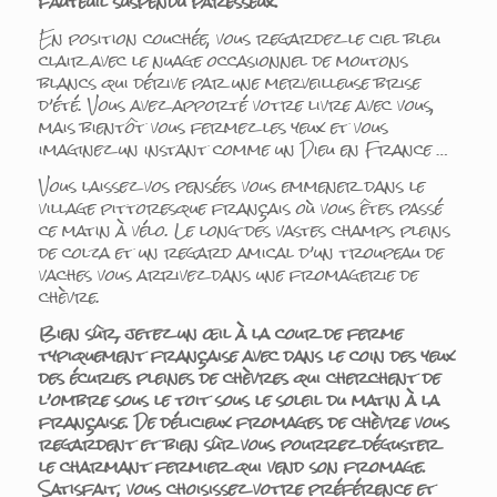
fauteuil suspendu paresseux.
En position couchée, vous regardez le ciel bleu
clair avec le nuage occasionnel de moutons
blancs qui dérive par une merveilleuse brise
d’été. Vous avez apporté votre livre avec vous,
mais bientôt vous fermez les yeux et vous
imaginez un instant comme un Dieu en France …
Vous laissez vos pensées vous emmener dans le
village pittoresque français où vous êtes passé
ce matin à vélo. Le long des vastes champs pleins
de colza et un regard amical d’un troupeau de
vaches vous arrivez dans une fromagerie de
chèvre.
Bien sûr, jetez un œil à la cour de ferme
typiquement française avec dans le coin des yeux
des écuries pleines de chèvres qui cherchent de
l’ombre sous le toit sous le soleil du matin à la
française. De délicieux fromages de chèvre vous
regardent et bien sûr vous pourrez déguster
le charmant fermier qui vend son fromage.
Satisfait, vous choisissez votre préférence et